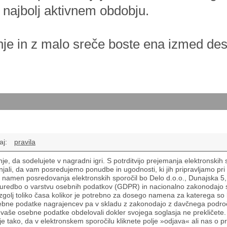
najbolj aktivnem obdobju.
je in z malo sreče boste ena izmed dese
aj:
pravila
nje, da sodelujete v nagradni igri. S potrditvijo prejemanja elektronskih s
njali, da vam posredujemo ponudbe in ugodnosti, ki jih pripravljamo pri n
 namen posredovanja elektronskih sporočil bo Delo d.o.o., Dunajska 5
 uredbo o varstvu osebnih podatkov (GDPR) in nacionalno zakonodajo s
olj toliko časa kolikor je potrebno za dosego namena za katerega so b
sebne podatke nagrajencev pa v skladu z zakonodajo z davčnega področj
vaše osebne podatke obdelovali dokler svojega soglasja ne prekličete.
žje tako, da v elektronskem sporočilu kliknete polje »odjava« ali nas o p