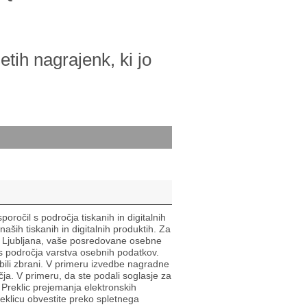
tih nagrajenk, ki jo
poročil s področja tiskanih in digitalnih
aših tiskanih in digitalnih produktih. Za
, Ljubljana, vaše posredovane osebne
 področja varstva osebnih podatkov.
ili zbrani. V primeru izvedbe nagradne
a. V primeru, da ste podali soglasje za
 Preklic prejemanja elektronskih
reklicu obvestite preko spletnega