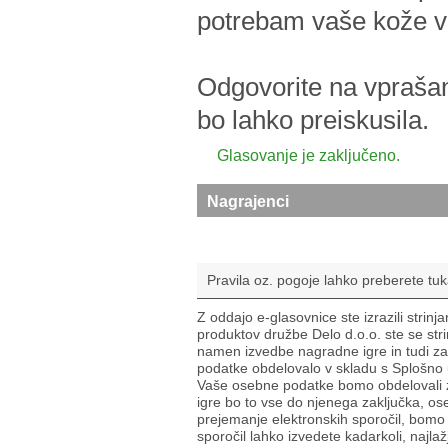
potrebam vaše kože v 
Odgovorite na vprašan
bo lahko preiskusila.
Glasovanje je zaključeno.
Nagrajenci
Pravila oz. pogoje lahko preberete tuk
Z oddajo e-glasovnice ste izrazili strinja
produktov družbe Delo d.o.o. ste se stri
namen izvedbe nagradne igre in tudi za
podatke obdelovalo v skladu s Splošno
Vaše osebne podatke bomo obdelovali zg
igre bo to vse do njenega zaključka, o
prejemanje elektronskih sporočil, bomo 
sporočil lahko izvedete kadarkoli, najla