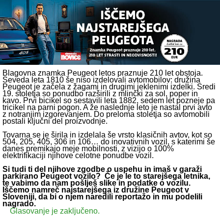
Skip to main content
Blagovna znamka Peugeot letos praznuje 210 let obstoja.
Seveda leta 1810 še niso izdelovali avtomobilov: družina
Peugeot je začela z žagami in drugimi jeklenimi izdelki. Sredi
19. stoletja so ponudbo razširili z mlinčki za sol, poper in
kavo. Prvi bicikel so sestavili leta 1882, sedem let pozneje pa
tricikel na parni pogon. A že naslednje leto je nastal prvi avto
z notranjim izgorevanjem. Do preloma stoletja so avtomobili
postali ključni del proizvodnje.
Tovarna se je širila in izdelala še vrsto klasičnih avtov, kot so
504, 205, 405, 306 in 106… do inovativnih vozil, s katerimi še
danes premikajo meje mobilnosti, z vizijo o 100%
elektrifikaciji njihove celotne ponudbe vozil.
Si tudi ti del njihove zgodbe o uspehu in imaš v garaži
parkirano Peugeot vozilo? Če je le to starejšega letnika,
te vabimo da nam pošlješ slike in podatke o vozilu.
Iščemo namreč najstarejšega iz družine Peugeot v
Sloveniji, da bi o njem naredili reportažo in mu podelili
nagrado.
Glasovanje je zaključeno.